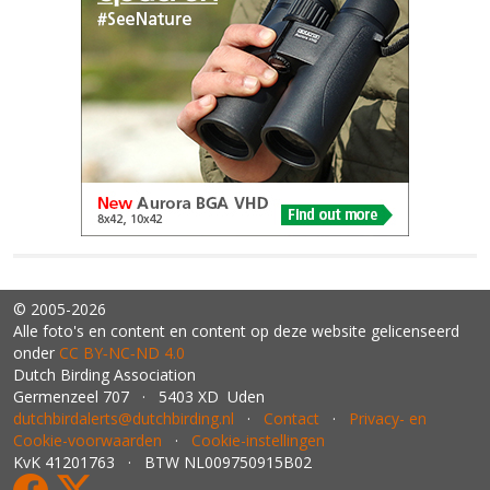
© 2005-2026
Alle foto's en content en content op deze website gelicenseerd
onder
CC BY‑NC‑ND 4.0
Dutch Birding Association
Germenzeel 707 · 5403 XD Uden
dutchbirdalerts@dutchbirding.nl
·
Contact
·
Privacy- en
Cookie-voorwaarden
·
Cookie-instellingen
KvK 41201763 · BTW NL009750915B02