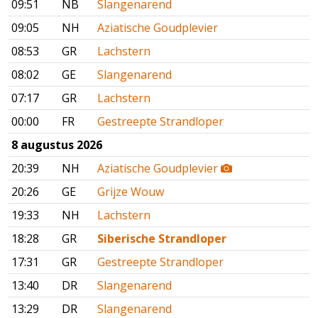
09:51
NB
Slangenarend
09:05
NH
Aziatische Goudplevier
08:53
GR
Lachstern
08:02
GE
Slangenarend
07:17
GR
Lachstern
00:00
FR
Gestreepte Strandloper
8 augustus 2026
20:39
NH
Aziatische Goudplevier
20:26
GE
Grijze Wouw
19:33
NH
Lachstern
18:28
GR
Siberische Strandloper
17:31
GR
Gestreepte Strandloper
13:40
DR
Slangenarend
13:29
DR
Slangenarend