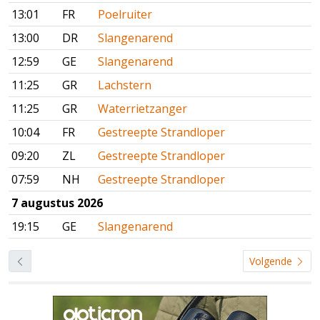
13:01
FR
Poelruiter
13:00
DR
Slangenarend
12:59
GE
Slangenarend
11:25
GR
Lachstern
11:25
GR
Waterrietzanger
10:04
FR
Gestreepte Strandloper
09:20
ZL
Gestreepte Strandloper
07:59
NH
Gestreepte Strandloper
7 augustus 2026
19:15
GE
Slangenarend
Volgende