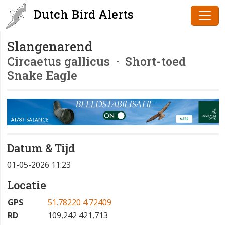
Dutch Bird Alerts
Slangenarend
Circaetus gallicus
· Short-toed
Snake Eagle
Datum & Tijd
01-05-2026 11:23
Locatie
GPS
51.78220 4.72409
RD
109,242 421,713