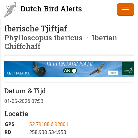
Dutch Bird Alerts
Iberische Tjiftjaf
Phylloscopus ibericus
· Iberian
Chiffchaff
Datum & Tijd
01-05-2026 07:53
Locatie
GPS
52.79188 6.92801
RD
258,930 534,953