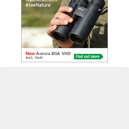
© 2005-2026
Alle foto's en content en content op deze website gelicenseerd
onder
CC BY‑NC‑ND 4.0
Dutch Birding Association
Germenzeel 707 · 5403 XD Uden
dutchbirdalerts@dutchbirding.nl
·
Contact
·
Privacy- en
Cookie-voorwaarden
·
Cookie-instellingen
KvK 41201763 · BTW NL009750915B02