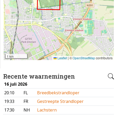
1 km
Leaflet
|
©
OpenStreetMap
contributors
Recente waarnemingen
16 juli 2026
20:10
FL
Breedbekstrandloper
19:33
FR
Gestreepte Strandloper
17:30
NH
Lachstern