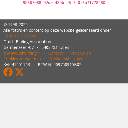
95367e88-92de-48ab-b6f7-0f8b71778260
© 1998-2026
Alle foto's en content op deze website gelicenseerd onder
CC BY‑NC‑ND 4.0
Dutch Birding Association
Germenzeel 707 · 5403 XD Uden
dba@dutchbirding.nl
·
Contact
·
Privacy- en
Cookievoorwaarden
·
Cookie-instellingen
KvK 41201763 · BTW NL009750915B02