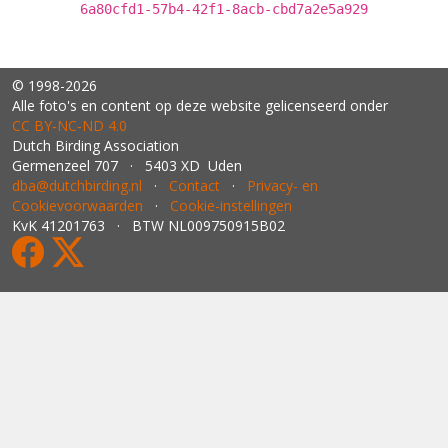
6a80cfd1-57b4-42f1-8acb-cbd7a2e5a929
© 1998-2026
Alle foto's en content op deze website gelicenseerd onder
CC BY‑NC‑ND 4.0
Dutch Birding Association
Germenzeel 707 · 5403 XD Uden
dba@dutchbirding.nl
·
Contact
·
Privacy- en
Cookievoorwaarden
·
Cookie-instellingen
KvK 41201763 · BTW NL009750915B02