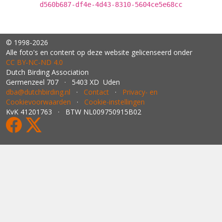
d560b687-df4e-4d43-8310-5604ce5e68cc
© 1998-2026
Alle foto's en content op deze website gelicenseerd onder
CC BY‑NC‑ND 4.0
Dutch Birding Association
Germenzeel 707 · 5403 XD Uden
dba@dutchbirding.nl
·
Contact
·
Privacy- en
Cookievoorwaarden
·
Cookie-instellingen
KvK 41201763 · BTW NL009750915B02