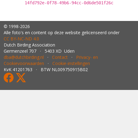
14fd792e-0f78-49b6-94cc-0d6de501f26c
© 1998-2026
Alle foto's en content op deze website gelicenseerd onder
CC BY‑NC‑ND 4.0
Dutch Birding Association
Germenzeel 707 · 5403 XD Uden
dba@dutchbirding.nl
·
Contact
·
Privacy- en
Cookievoorwaarden
·
Cookie-instellingen
KvK 41201763 · BTW NL009750915B02