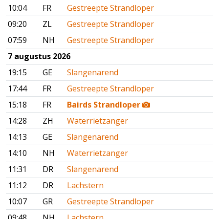
10:04
FR
Gestreepte Strandloper
09:20
ZL
Gestreepte Strandloper
07:59
NH
Gestreepte Strandloper
7 augustus 2026
19:15
GE
Slangenarend
17:44
FR
Gestreepte Strandloper
15:18
FR
Bairds Strandloper
14:28
ZH
Waterrietzanger
14:13
GE
Slangenarend
14:10
NH
Waterrietzanger
11:31
DR
Slangenarend
11:12
DR
Lachstern
10:07
GR
Gestreepte Strandloper
09:48
NH
Lachstern