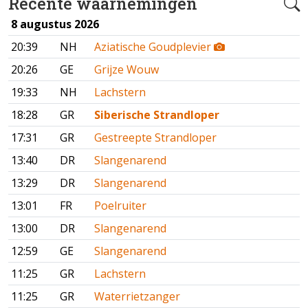
Recente waarnemingen
8 augustus 2026
20:39
NH
Aziatische Goudplevier
20:26
GE
Grijze Wouw
19:33
NH
Lachstern
18:28
GR
Siberische Strandloper
17:31
GR
Gestreepte Strandloper
13:40
DR
Slangenarend
13:29
DR
Slangenarend
13:01
FR
Poelruiter
13:00
DR
Slangenarend
12:59
GE
Slangenarend
11:25
GR
Lachstern
11:25
GR
Waterrietzanger