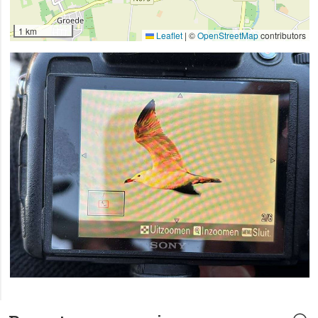
1 km
Leaflet
|
©
OpenStreetMap
contributors