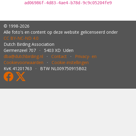
ad06986f-4d83-4ae4-b78d-9c9c05204fe9
© 1998-2026
Alle foto's en content op deze website gelicenseerd onder
CC BY‑NC‑ND 4.0
Dutch Birding Association
Germenzeel 707 · 5403 XD Uden
dba@dutchbirding.nl
·
Contact
·
Privacy- en
Cookievoorwaarden
·
Cookie-instellingen
KvK 41201763 · BTW NL009750915B02