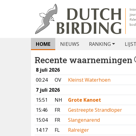
HOME
NIEUWS
RANKING
LIJS
Recente waarnemingen
8 juli 2026
00:24
OV
Kleinst Waterhoen
7 juli 2026
15:51
NH
Grote Kanoet
15:46
FR
Gestreepte Strandloper
15:04
FR
Slangenarend
14:17
FL
Ralreiger