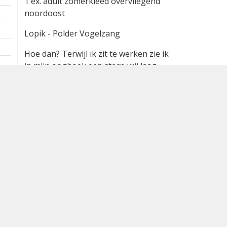
1 ex. adult zomerkleed overvliegend
noordoost
Lopik - Polder Vogelzang
Hoe dan? Terwijl ik zit te werken zie ik
in mijn ooghoek een stern vrij laag
boven de boomgaarden vliegen op ca.
30 meter van me. Kijker lag gelukkig
naast me: compacte stern met rustige
wat meeuwachtige vlucht, zwarte
kopkap met opvallend dikke zwarte
snavel, grijze bovendelen en grijze
stuit met korte staart. Ja...
LACHSTERN!!!! Prachtig langsvliegend
met een perfecte belichting. Mijn
vierde pas in de Lopikerwaard in 35
jaar na een vogel in Willeskop en een
duo vanaf De Horde.