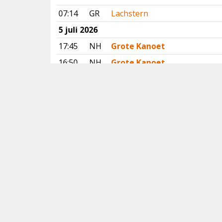
07:14
GR
Lachstern
5 juli 2026
17:45
NH
Grote Kanoet
16:50
NH
Grote Kanoet
16:30
FR
Gestreepte Strandloper
14:07
GE
Slangenarend
13:36
FR
Slangenarend
12:40
DR
Slangenarend
Vorige
Volgende