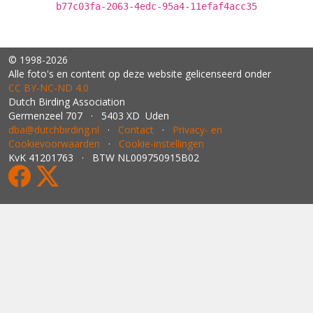
b77c03fa-2063-4edc-95a4-11efaf4acc35
© 1998-2026
Alle foto's en content op deze website gelicenseerd onder
CC BY‑NC‑ND 4.0
Dutch Birding Association
Germenzeel 707 · 5403 XD Uden
dba@dutchbirding.nl
·
Contact
·
Privacy- en
Cookievoorwaarden
·
Cookie-instellingen
KvK 41201763 · BTW NL009750915B02