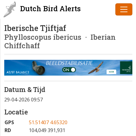
Dutch Bird Alerts
Iberische Tjiftjaf
Phylloscopus ibericus
· Iberian
Chiffchaff
Datum & Tijd
29-04-2026 09:57
Locatie
GPS
51.51407 4.65320
RD
104,049 391,931