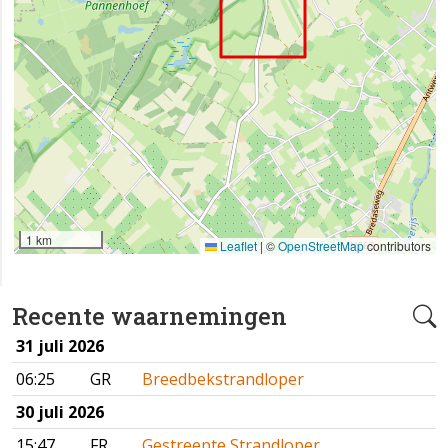
1 km
Leaflet
|
©
OpenStreetMap
contributors
Recente waarnemingen
31 juli 2026
06:25
GR
Breedbekstrandloper
30 juli 2026
15:47
FR
Gestreepte Strandloper