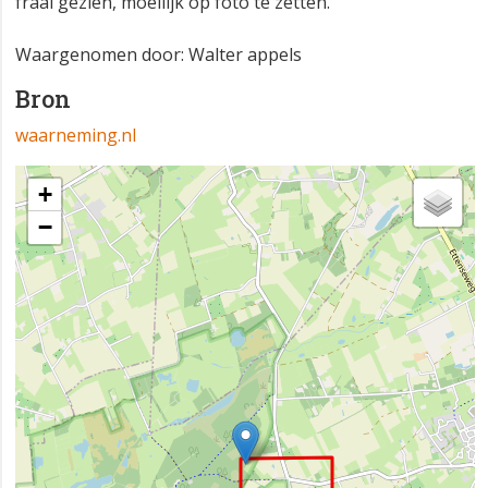
fraai gezien, moeilijk op foto te zetten.
Waargenomen door: Walter appels
Bron
waarneming.nl
+
−