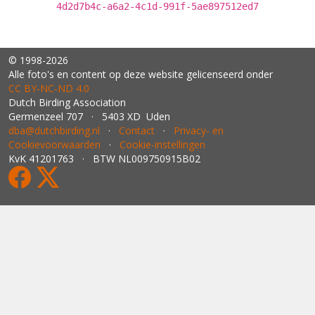
4d2d7b4c-a6a2-4c1d-991f-5ae897512ed7
© 1998-2026
Alle foto's en content op deze website gelicenseerd onder
CC BY‑NC‑ND 4.0
Dutch Birding Association
Germenzeel 707 · 5403 XD Uden
dba@dutchbirding.nl
·
Contact
·
Privacy- en
Cookievoorwaarden
·
Cookie-instellingen
KvK 41201763 · BTW NL009750915B02