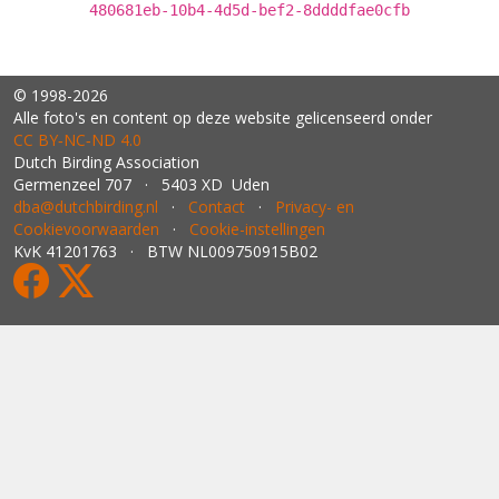
480681eb-10b4-4d5d-bef2-8ddddfae0cfb
© 1998-2026
Alle foto's en content op deze website gelicenseerd onder
CC BY‑NC‑ND 4.0
Dutch Birding Association
Germenzeel 707 · 5403 XD Uden
dba@dutchbirding.nl
·
Contact
·
Privacy- en
Cookievoorwaarden
·
Cookie-instellingen
KvK 41201763 · BTW NL009750915B02