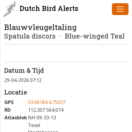
Dutch Bird Alerts
Blauwvleugeltaling
Spatula discors
· Blue-winged Teal
Datum & Tijd
29-04-2026 07:12
Locatie
GPS
53.06184 4.75037
RD
112,307 564,074
Atlasblok
NH 09-33-13