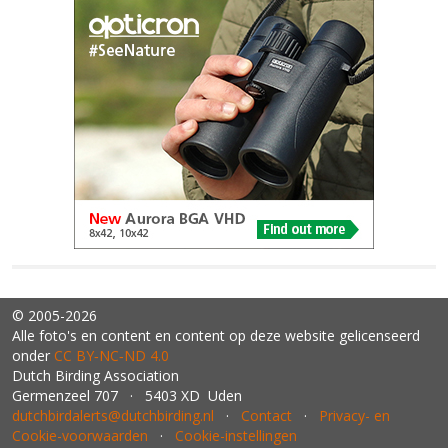
© 2005-2026
Alle foto's en content en content op deze website gelicenseerd
onder
CC BY‑NC‑ND 4.0
Dutch Birding Association
Germenzeel 707 · 5403 XD Uden
dutchbirdalerts@dutchbirding.nl
·
Contact
·
Privacy- en
Cookie-voorwaarden
·
Cookie-instellingen