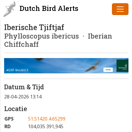
Dutch Bird Alerts
Iberische Tjiftjaf
Phylloscopus ibericus
· Iberian
Chiffchaff
Datum & Tijd
28-04-2026 13:14
Locatie
GPS
51.51420 4.65299
RD
104,035 391,945