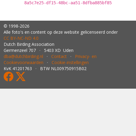
8a5c7e25-df15-48bc-aa51-8dfba885bf85
© 1998-2026
Alle foto's en content op deze website gelicenseerd onder
CC BY‑NC‑ND 4.0
Dutch Birding Association
Germenzeel 707 · 5403 XD Uden
dba@dutchbirding.nl
·
Contact
·
Privacy- en
Cookievoorwaarden
·
Cookie-instellingen
KvK 41201763 · BTW NL009750915B02