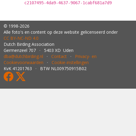
c2107495-4da9-4637-9067-1cabf681a7d9
© 1998-2026
Alle foto's en content op deze website gelicenseerd onder
CC BY‑NC‑ND 4.0
Dutch Birding Association
Germenzeel 707 · 5403 XD Uden
dba@dutchbirding.nl
·
Contact
·
Privacy- en
Cookievoorwaarden
·
Cookie-instellingen
KvK 41201763 · BTW NL009750915B02