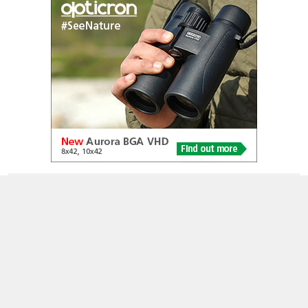
© 2005-2026
Alle foto's en content en content op deze website gelicenseerd
onder
CC BY‑NC‑ND 4.0
Dutch Birding Association
Germenzeel 707 · 5403 XD Uden
dutchbirdalerts@dutchbirding.nl
·
Contact
·
Privacy- en
Cookie-voorwaarden
·
Cookie-instellingen
KvK 41201763 · BTW NL009750915B02