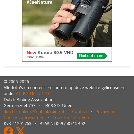
© 2005-2026
Alle foto's en content en content op deze website gelicenseerd
onder
CC BY‑NC‑ND 4.0
Dutch Birding Association
Germenzeel 707 · 5403 XD Uden
dutchbirdalerts@dutchbirding.nl
·
Contact
·
Privacy- en
Cookie-voorwaarden
·
Cookie-instellingen
KvK 41201763 · BTW NL009750915B02