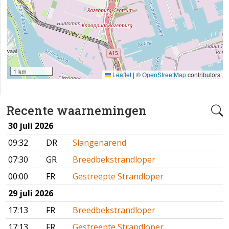
1 km
Leaflet
|
©
OpenStreetMap
contributors
Recente waarnemingen
30 juli 2026
09:32
DR
Slangenarend
07:30
GR
Breedbekstrandloper
00:00
FR
Gestreepte Strandloper
29 juli 2026
17:13
FR
Breedbekstrandloper
17:13
FR
Gestreepte Strandloper