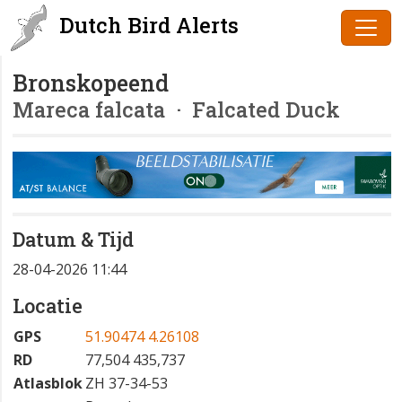
Dutch Bird Alerts
Bronskopeend
Mareca falcata
· Falcated Duck
Datum & Tijd
28-04-2026 11:44
Locatie
GPS
51.90474 4.26108
RD
77,504 435,737
Atlasblok
ZH 37-34-53