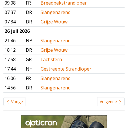
09:08
FR
Breedbekstrandloper
07:37
DR
Slangenarend
07:34
DR
Grijze Wouw
26 juli 2026
21:46
NB
Slangenarend
18:12
DR
Grijze Wouw
17:58
GR
Lachstern
17:44
NH
Gestreepte Strandloper
16:06
FR
Slangenarend
14:56
DR
Slangenarend
Vorige
Volgende