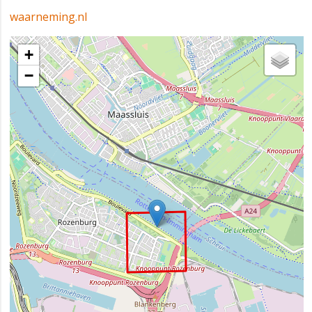
waarneming.nl
+
−