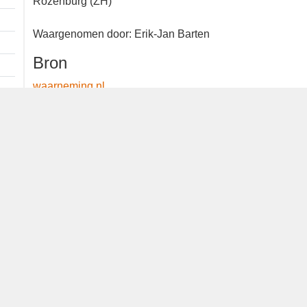
Rozenburg (ZH)
Waargenomen door: Erik-Jan Barten
Bron
waarneming.nl
Dutch Birding Association
Germenzeel 707 · 5403 XD Uden