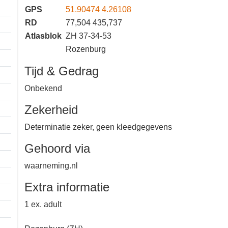
GPS
51.90474 4.26108
RD
77,504 435,737
Atlasblok
ZH 37-34-53
Rozenburg
Tijd & Gedrag
Onbekend
Zekerheid
Determinatie zeker, geen
kleedgegevens
Gehoord via
waarneming.nl
Extra informatie
1 ex. adult
1 km