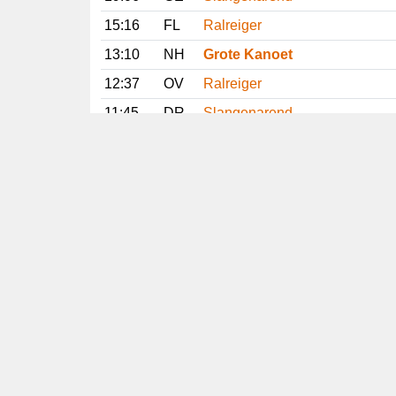
15:16
FL
Ralreiger
13:10
NH
Grote Kanoet
12:37
OV
Ralreiger
11:45
DR
Slangenarend
09:55
NH
Grote Kanoet
08:46
GR
Lachstern
07:14
GR
Lachstern
Vorige
Volgende
Copyright
© 2005-2026
Alle foto's en content en content op deze website