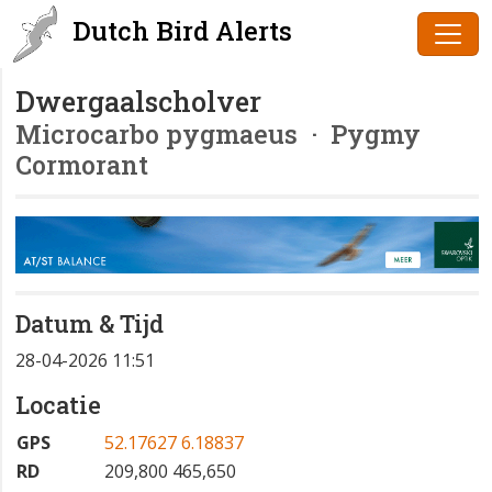
Dutch Bird Alerts
Dwergaalscholver
Microcarbo pygmaeus
· Pygmy
Cormorant
Datum & Tijd
28-04-2026 11:51
Locatie
GPS
52.17627 6.18837
RD
209,800 465,650