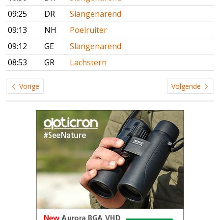
09:25
DR
Slangenarend
09:13
NH
Poelruiter
09:12
GE
Slangenarend
08:53
GR
Lachstern
Vorige
Volgende