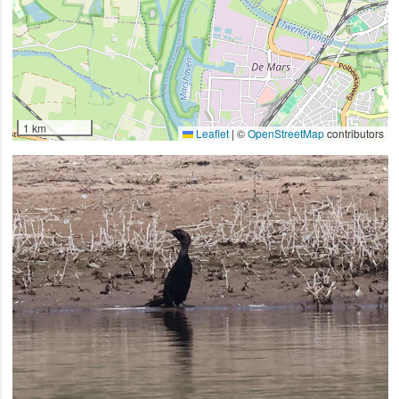
1 km
Leaflet
|
©
OpenStreetMap
contributors