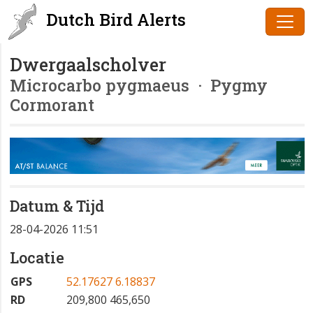
Dutch Bird Alerts
Dwergaalscholver
Microcarbo pygmaeus
· Pygmy
Cormorant
Datum & Tijd
28-04-2026 11:51
Locatie
GPS
52.17627 6.18837
RD
209,800 465,650