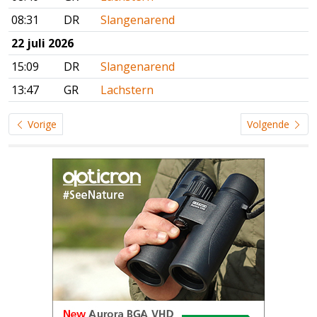
08:31
DR
Slangenarend
22 juli 2026
15:09
DR
Slangenarend
13:47
GR
Lachstern
Vorige
Volgende