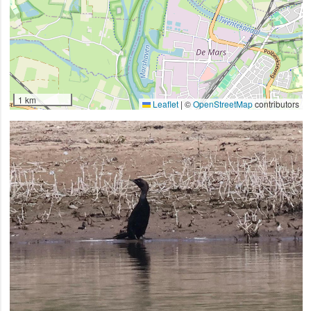
1 km
Leaflet
|
©
OpenStreetMap
contributors