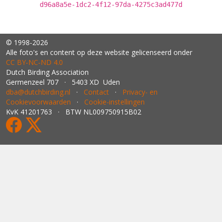
d96a8a5e-1dc2-4f12-97da-4275c3ad477d
© 1998-2026
Alle foto's en content op deze website gelicenseerd onder
CC BY‑NC‑ND 4.0
Dutch Birding Association
Germenzeel 707 · 5403 XD Uden
dba@dutchbirding.nl
·
Contact
·
Privacy- en
Cookievoorwaarden
·
Cookie-instellingen
KvK 41201763 · BTW NL009750915B02