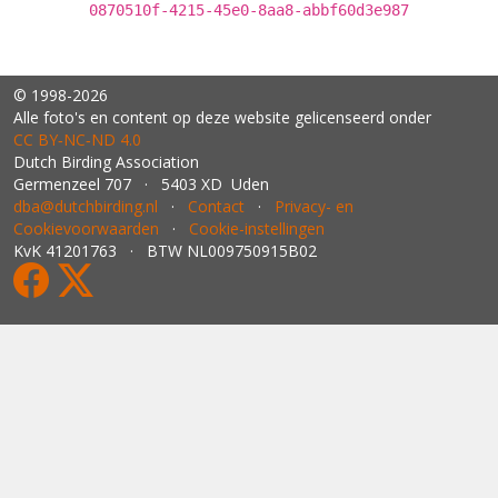
0870510f-4215-45e0-8aa8-abbf60d3e987
© 1998-2026
Alle foto's en content op deze website gelicenseerd onder
CC BY‑NC‑ND 4.0
Dutch Birding Association
Germenzeel 707 · 5403 XD Uden
dba@dutchbirding.nl
·
Contact
·
Privacy- en
Cookievoorwaarden
·
Cookie-instellingen
KvK 41201763 · BTW NL009750915B02