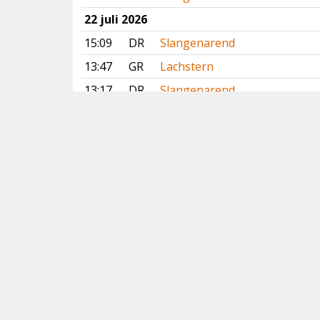
22 juli 2026
15:09
DR
Slangenarend
13:47
GR
Lachstern
13:17
DR
Slangenarend
12:00
GR
Lachstern
11:55
GR
Lachstern
09:31
ZH
Roze Spreeuw
09:07
FR
Breedbekstrandloper
Vorige
Volgende
Copyright
© 2005-2026