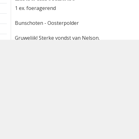
1 ex. foeragerend
Bunschoten - Oosterpolder
Gruwelijk! Sterke vondst van Nelson.
Waargenomen door: Guus Jenniskens
Bron
waarneming.nl
Dutch Birding Association