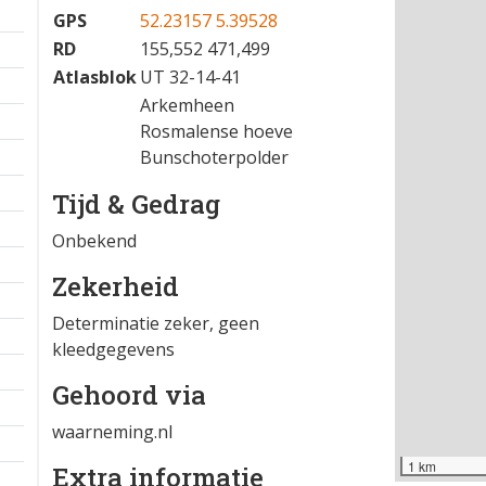
GPS
52.23157 5.39528
RD
155,552 471,499
Atlasblok
UT 32-14-41
Arkemheen
Rosmalense hoeve
Bunschoterpolder
Tijd & Gedrag
Onbekend
Zekerheid
Determinatie zeker, geen
kleedgegevens
Gehoord via
waarneming.nl
1 km
Extra informatie