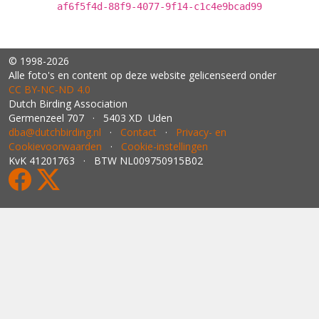
af6f5f4d-88f9-4077-9f14-c1c4e9bcad99
© 1998-2026
Alle foto's en content op deze website gelicenseerd onder
CC BY‑NC‑ND 4.0
Dutch Birding Association
Germenzeel 707 · 5403 XD Uden
dba@dutchbirding.nl
·
Contact
·
Privacy- en
Cookievoorwaarden
·
Cookie-instellingen
KvK 41201763 · BTW NL009750915B02