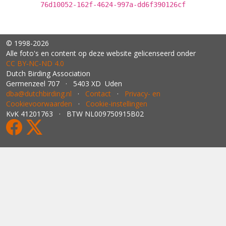
76d10052-162f-4624-997a-dd6f390126cf
© 1998-2026
Alle foto's en content op deze website gelicenseerd onder
CC BY‑NC‑ND 4.0
Dutch Birding Association
Germenzeel 707 · 5403 XD Uden
dba@dutchbirding.nl
·
Contact
·
Privacy- en
Cookievoorwaarden
·
Cookie-instellingen
KvK 41201763 · BTW NL009750915B02