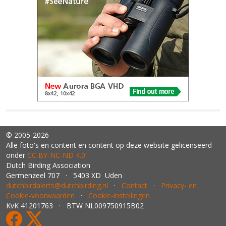
© 2005-2026
Alle foto's en content en content op deze website gelicenseerd
onder
CC BY‑NC‑ND 4.0
Dutch Birding Association
Germenzeel 707 · 5403 XD Uden
dutchbirdalerts@dutchbirding.nl
·
Contact
·
Privacy- en
Cookie-voorwaarden
·
Cookie-instellingen
KvK 41201763 · BTW NL009750915B02