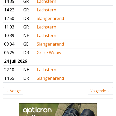
14:35
GR
Lachstern
14:22
GR
Lachstern
12:50
DR
Slangenarend
11:03
GR
Lachstern
10:39
NH
Lachstern
09:34
GE
Slangenarend
06:25
DR
Grijze Wouw
24 juli 2026
22:10
NH
Lachstern
14:55
DR
Slangenarend
Vorige
Volgende