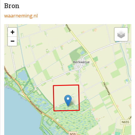
Bron
waarneming.nl
+
−