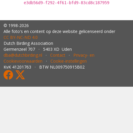
e3db56d9-f292-4f61-bfd9-83cd8c187959
© 1998-2026
Alle foto's en content op deze website gelicenseerd onder
CC BY‑NC‑ND 4.0
Dutch Birding Association
Germenzeel 707 · 5403 XD Uden
dba@dutchbirding.nl
·
Contact
·
Privacy- en
Cookievoorwaarden
·
Cookie-instellingen
KvK 41201763 · BTW NL009750915B02