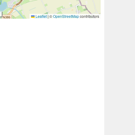
Leaflet
|
©
OpenStreetMap
contributors