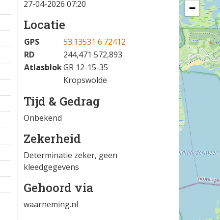
27-04-2026 07:20
−
Locatie
GPS
53.13531 6.72412
RD
244,471 572,893
Atlasblok
GR 12-15-35
Kropswolde
Tijd & Gedrag
Onbekend
Zekerheid
Determinatie zeker, geen
kleedgegevens
Gehoord via
waarneming.nl