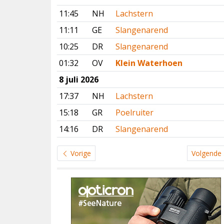
11:45
NH
Lachstern
11:11
GE
Slangenarend
10:25
DR
Slangenarend
01:32
OV
Klein Waterhoen
8 juli 2026
17:37
NH
Lachstern
15:18
GR
Poelruiter
14:16
DR
Slangenarend
Vorige
Volgende