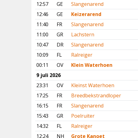
12:57
GE
Slangenarend
12:46
GE
Keizerarend
11:40
FR
Slangenarend
11:00
GR
Lachstern
10:47
DR
Slangenarend
10:09
FL
Ralreiger
00:11
OV
Klein Waterhoen
9 juli 2026
23:31
OV
Kleinst Waterhoen
17:25
FR
Breedbekstrandloper
16:15
FR
Slangenarend
15:43
GR
Poelruiter
14:32
FL
Ralreiger
12:24
NH
Grote Kanoet