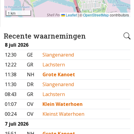
1 km
Leaflet
|
©
OpenStreetMap
contributors
Recente waarnemingen
8 juli 2026
12:30
GE
Slangenarend
12:22
GR
Lachstern
11:38
NH
Grote Kanoet
11:30
DR
Slangenarend
08:43
GR
Lachstern
01:07
OV
Klein Waterhoen
00:24
OV
Kleinst Waterhoen
7 juli 2026
15:51
NH
Grote Kanoet