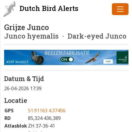
Dutch Bird Alerts
Grijze Junco
Junco hyemalis
· Dark-eyed Junco
Datum & Tijd
26-04-2026 17:39
Locatie
GPS
51.91163 4.37456
RD
85,324 436,389
Atlasblok
ZH 37-36-41