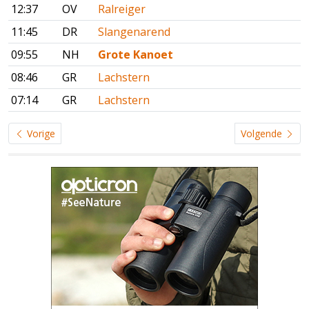
12:37
OV
Ralreiger
11:45
DR
Slangenarend
09:55
NH
Grote Kanoet
08:46
GR
Lachstern
07:14
GR
Lachstern
Vorige
Volgende