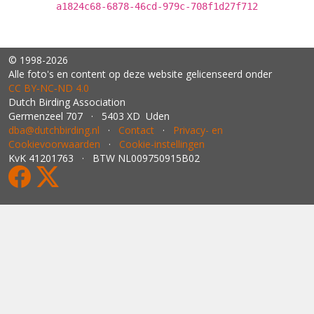
a1824c68-6878-46cd-979c-708f1d27f712
© 1998-2026
Alle foto's en content op deze website gelicenseerd onder
CC BY‑NC‑ND 4.0
Dutch Birding Association
Germenzeel 707 · 5403 XD Uden
dba@dutchbirding.nl
·
Contact
·
Privacy- en
Cookievoorwaarden
·
Cookie-instellingen
KvK 41201763 · BTW NL009750915B02