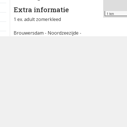
Extra informatie
1 km
1 ex. adult zomerkleed
Brouwersdam - Noordzeezijde -
Spuisluis e.o.
Waargenomen door: Peter Gabriëls
Bron
waarneming.nl