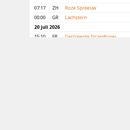
07:17
ZH
Roze Spreeuw
00:00
GR
Lachstern
20 juli 2026
15:10
FR
Gestreepte Strandloper
14:02
FR
Slangenarend
13:12
NH
Dougalls Stern
13:11
DR
Slangenarend
11:51
GE
Slangenarend
Vorige
Volgende