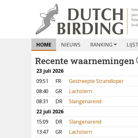
HOME
NIEUWS
RANKING
LIJS
Recente waarnemingen
23 juli 2026
09:51
FR
Gestreepte Strandloper
08:40
GR
Lachstern
08:31
DR
Slangenarend
22 juli 2026
15:09
DR
Slangenarend
13:47
GR
Lachstern