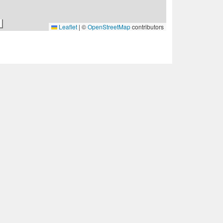
Leaflet
|
©
OpenStreetMap
contributors