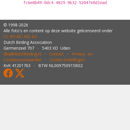
fc6e8b49-0dc4-4829-9632-52047e8d1ead
© 1998-2026
Alle foto's en content op deze website gelicenseerd onder
CC BY‑NC‑ND 4.0
Dutch Birding Association
Germenzeel 707 · 5403 XD Uden
dba@dutchbirding.nl
·
Contact
·
Privacy- en
Cookievoorwaarden
·
Cookie-instellingen
KvK 41201763 · BTW NL009750915B02