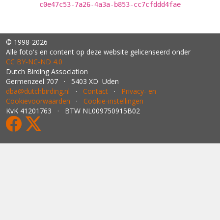
c0e47c53-7a26-4a3a-b853-cc7cfddd4fae
© 1998-2026
Alle foto's en content op deze website gelicenseerd onder
CC BY‑NC‑ND 4.0
Dutch Birding Association
Germenzeel 707 · 5403 XD Uden
dba@dutchbirding.nl
·
Contact
·
Privacy- en
Cookievoorwaarden
·
Cookie-instellingen
KvK 41201763 · BTW NL009750915B02