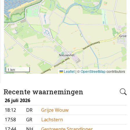
1 km
Leaflet
|
©
OpenStreetMap
contributors
Recente waarnemingen
26 juli 2026
18:12
DR
Grijze Wouw
17:58
GR
Lachstern
17:44
NH
Gestreepte Strandloper