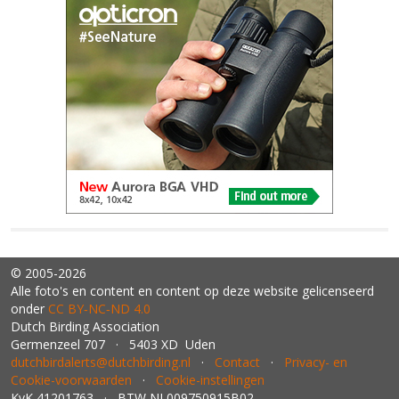
© 2005-2026
Alle foto's en content en content op deze website gelicenseerd
onder
CC BY‑NC‑ND 4.0
Dutch Birding Association
Germenzeel 707 · 5403 XD Uden
dutchbirdalerts@dutchbirding.nl
·
Contact
·
Privacy- en
Cookie-voorwaarden
·
Cookie-instellingen
KvK 41201763 · BTW NL009750915B02