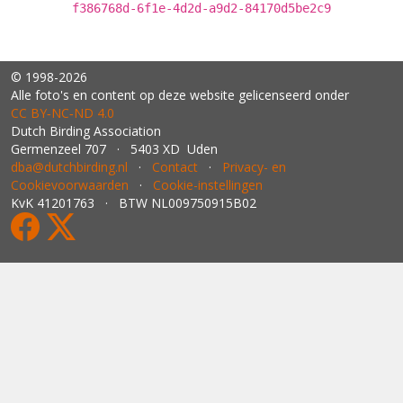
f386768d-6f1e-4d2d-a9d2-84170d5be2c9
© 1998-2026
Alle foto's en content op deze website gelicenseerd onder
CC BY‑NC‑ND 4.0
Dutch Birding Association
Germenzeel 707 · 5403 XD Uden
dba@dutchbirding.nl
·
Contact
·
Privacy- en
Cookievoorwaarden
·
Cookie-instellingen
KvK 41201763 · BTW NL009750915B02