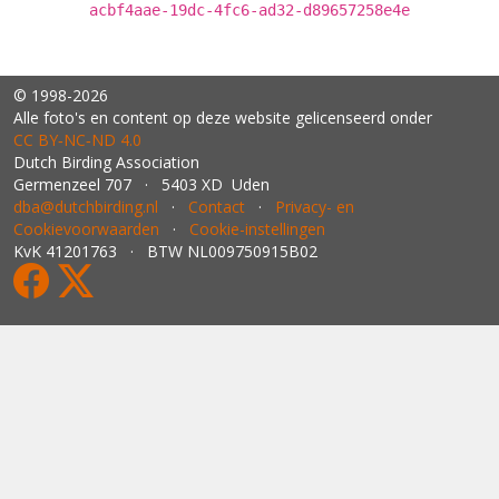
acbf4aae-19dc-4fc6-ad32-d89657258e4e
© 1998-2026
Alle foto's en content op deze website gelicenseerd onder
CC BY‑NC‑ND 4.0
Dutch Birding Association
Germenzeel 707 · 5403 XD Uden
dba@dutchbirding.nl
·
Contact
·
Privacy- en
Cookievoorwaarden
·
Cookie-instellingen
KvK 41201763 · BTW NL009750915B02