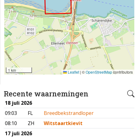
1 km
Leaflet
|
©
OpenStreetMap
contributors
Recente waarnemingen
18 juli 2026
09:03
FL
Breedbekstrandloper
08:10
ZH
Witstaartkievit
17 juli 2026