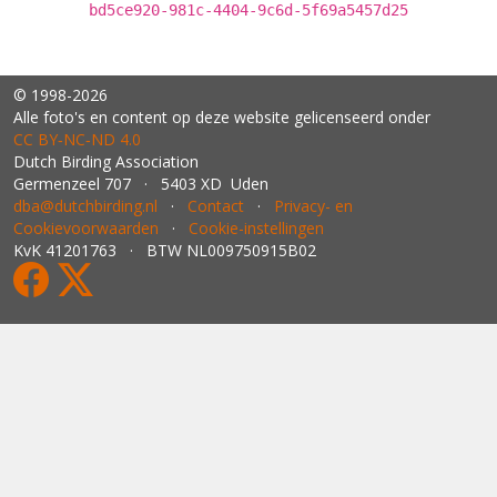
bd5ce920-981c-4404-9c6d-5f69a5457d25
© 1998-2026
Alle foto's en content op deze website gelicenseerd onder
CC BY‑NC‑ND 4.0
Dutch Birding Association
Germenzeel 707 · 5403 XD Uden
dba@dutchbirding.nl
·
Contact
·
Privacy- en
Cookievoorwaarden
·
Cookie-instellingen
KvK 41201763 · BTW NL009750915B02