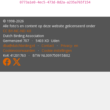
0773a1e0-4ec5-473d-8d2a-a235a765f154
© 1998-2026
Alle foto's en content op deze website gelicenseerd onder
CC BY‑NC‑ND 4.0
Dutch Birding Association
Germenzeel 707 · 5403 XD Uden
dba@dutchbirding.nl
·
Contact
·
Privacy- en
Cookievoorwaarden
·
Cookie-instellingen
KvK 41201763 · BTW NL009750915B02