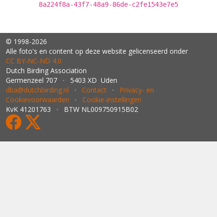
8a224f8a-43f7-48a9-86de-c2fe1543e7e5
© 1998-2026
Alle foto's en content op deze website gelicenseerd onder
CC BY‑NC‑ND 4.0
Dutch Birding Association
Germenzeel 707 · 5403 XD Uden
dba@dutchbirding.nl
·
Contact
·
Privacy- en
Cookievoorwaarden
·
Cookie-instellingen
KvK 41201763 · BTW NL009750915B02