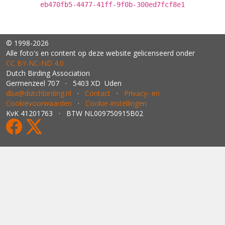
eb470fb5-4477-41ff-9f0b-300ed7fcf8e1
© 1998-2026
Alle foto's en content op deze website gelicenseerd onder
CC BY‑NC‑ND 4.0
Dutch Birding Association
Germenzeel 707 · 5403 XD Uden
dba@dutchbirding.nl
·
Contact
·
Privacy- en
Cookievoorwaarden
·
Cookie-instellingen
KvK 41201763 · BTW NL009750915B02