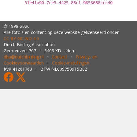
51e41a90-7ce5-4425-88c1-9656688ccc40
© 1998-2026
Alle foto's en content op deze website gelicenseerd onder
CC BY‑NC‑ND 4.0
Dutch Birding Association
Germenzeel 707 · 5403 XD Uden
dba@dutchbirding.nl
·
Contact
·
Privacy- en
Cookievoorwaarden
·
Cookie-instellingen
KvK 41201763 · BTW NL009750915B02