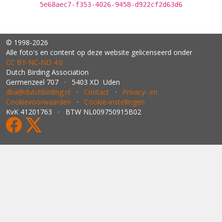
5e68aec7-f353-4026-9458-d922cf2d63d6
© 1998-2026
Alle foto's en content op deze website gelicenseerd onder
CC BY‑NC‑ND 4.0
Dutch Birding Association
Germenzeel 707 · 5403 XD Uden
dba@dutchbirding.nl
·
Contact
·
Privacy- en
Cookievoorwaarden
·
Cookie-instellingen
KvK 41201763 · BTW NL009750915B02