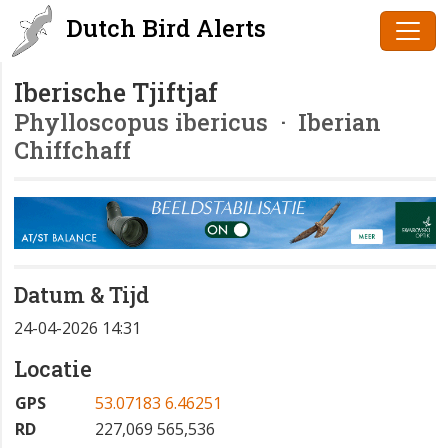
Dutch Bird Alerts
Iberische Tjiftjaf
Phylloscopus ibericus
· Iberian
Chiffchaff
Datum & Tijd
24-04-2026 14:31
Locatie
GPS
53.07183 6.46251
RD
227,069 565,536