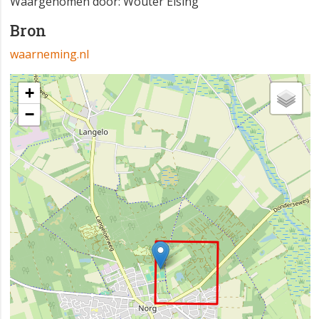
Waargenomen door: Wouter Eising
Bron
waarneming.nl
+
−