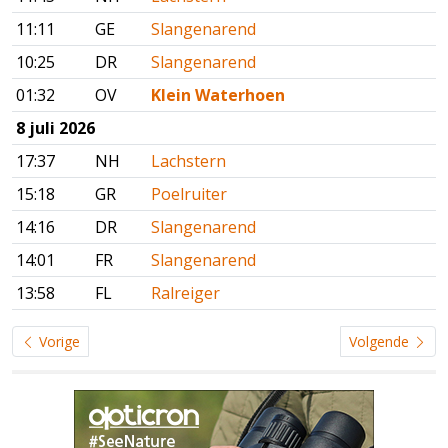
11:11
GE
Slangenarend
10:25
DR
Slangenarend
01:32
OV
Klein Waterhoen
8 juli 2026
17:37
NH
Lachstern
15:18
GR
Poelruiter
14:16
DR
Slangenarend
14:01
FR
Slangenarend
13:58
FL
Ralreiger
Vorige
Volgende