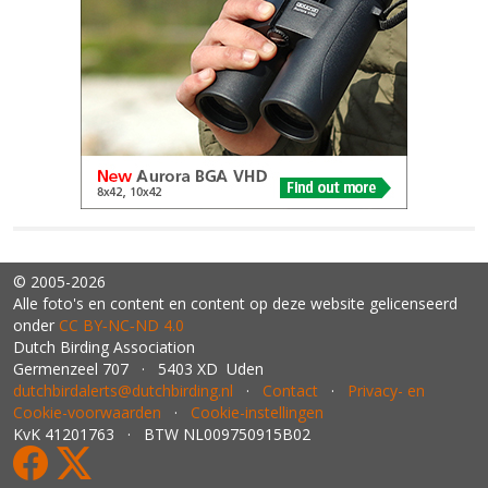
© 2005-2026
Alle foto's en content en content op deze website gelicenseerd
onder
CC BY‑NC‑ND 4.0
Dutch Birding Association
Germenzeel 707 · 5403 XD Uden
dutchbirdalerts@dutchbirding.nl
·
Contact
·
Privacy- en
Cookie-voorwaarden
·
Cookie-instellingen
KvK 41201763 · BTW NL009750915B02