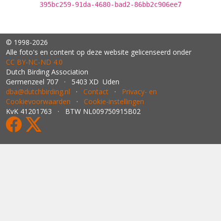
395bc259-91da-4680-bad2-86bb2c906ee7
© 1998-2026
Alle foto's en content op deze website gelicenseerd onder
CC BY‑NC‑ND 4.0
Dutch Birding Association
Germenzeel 707 · 5403 XD Uden
dba@dutchbirding.nl
·
Contact
·
Privacy- en
Cookievoorwaarden
·
Cookie-instellingen
KvK 41201763 · BTW NL009750915B02