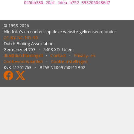
045bb380-20af-4dea-b752-3932050486d7
© 1998-2026
Alle foto's en content op deze website gelicenseerd onder
CC BY‑NC‑ND 4.0
Dutch Birding Association
Germenzeel 707 · 5403 XD Uden
dba@dutchbirding.nl
·
Contact
·
Privacy- en
Cookievoorwaarden
·
Cookie-instellingen
KvK 41201763 · BTW NL009750915B02