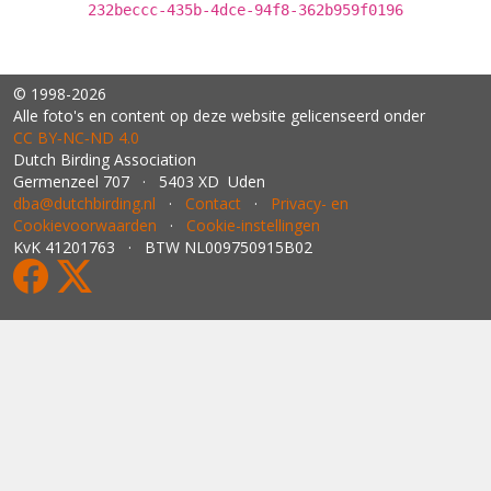
232beccc-435b-4dce-94f8-362b959f0196
© 1998-2026
Alle foto's en content op deze website gelicenseerd onder
CC BY‑NC‑ND 4.0
Dutch Birding Association
Germenzeel 707 · 5403 XD Uden
dba@dutchbirding.nl
·
Contact
·
Privacy- en
Cookievoorwaarden
·
Cookie-instellingen
KvK 41201763 · BTW NL009750915B02