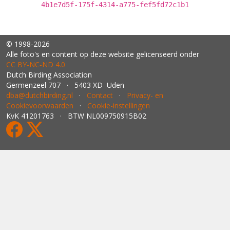
4b1e7d5f-175f-4314-a775-fef5fd72c1b1
© 1998-2026
Alle foto's en content op deze website gelicenseerd onder
CC BY‑NC‑ND 4.0
Dutch Birding Association
Germenzeel 707 · 5403 XD Uden
dba@dutchbirding.nl
·
Contact
·
Privacy- en
Cookievoorwaarden
·
Cookie-instellingen
KvK 41201763 · BTW NL009750915B02